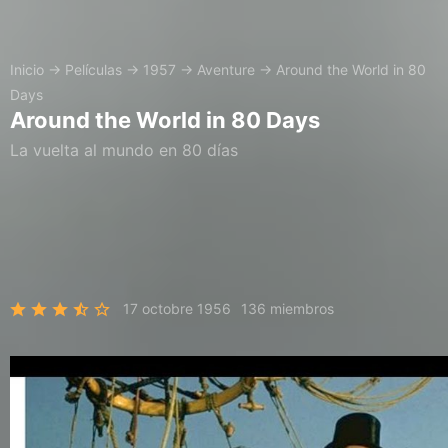
Inicio
→
Películas
→
1957
→
Aventure
→
Around the World in 80
Days
Around the World in 80 Days
La vuelta al mundo en 80 días
17 octobre 1956
136 miembros