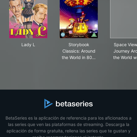
Lady L
Storybook Classics: Around t
Spa
Lady L
Storybook
Space View
Classics: Around
Journey Ar
the World in 80…
the World w
BetaSeries es la aplicación de referencia para los aficionados a
las series que ven las plataformas de streaming. Descarga la
aplicación de forma gratuita, rellena las series que te gustan y