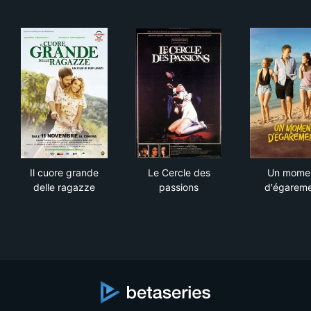
Il cuore grande delle ragazze
Le Cercle des passions
Un 
Il cuore grande
Le Cercle des
Un mome
delle ragazze
passions
d'égarem