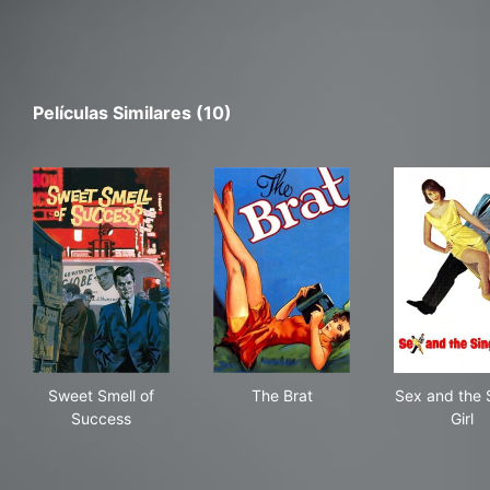
Películas Similares (10)
Sweet Smell of Success
The Brat
Sex 
Sweet Smell of
The Brat
Sex and the 
Success
Girl