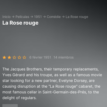
Inicio
→
Películas
→
1951
→
Comédie
→
La Rose rouge
La Rose rouge
6 février 1951
14 miembros
The Jacques Brothers, their temporary replacements,
Yves Gérard and his troupe, as well as a famous movie
star looking for a new partner, Evelyne Dorsey, are
causing disruption at the "La Rose rouge" cabaret, the
most famous cellar in Saint-Germain-des-Prés, to the
delight of regulars.