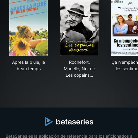
Après la pluie, le beau temps
Rochefort, Marielle, Noiret: 
Ça 
Après la pluie, le
Rochefort,
Ça n'empêch
beau temps
Marielle, Noiret:
les sentim
Les copains…
BetaSeries es la aplicación de referencia para los aficionados a