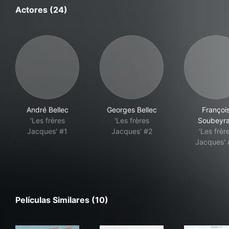
Actores (24)
André Bellec
Georges Bellec
Françoi
'Les frères
'Les frères
Soubeyr
Jacques' #1
Jacques' #2
'Les frèr
Jacques'
Películas Similares (10)