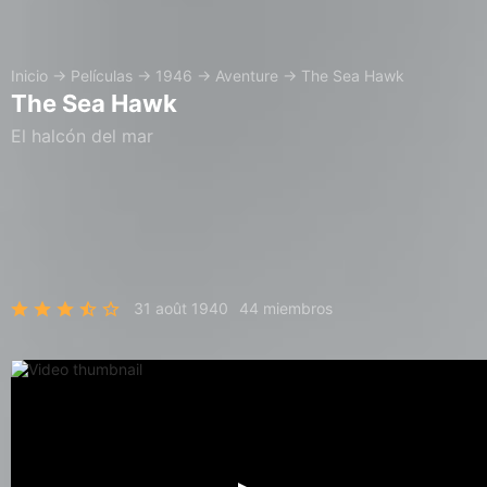
Inicio
→
Películas
→
1946
→
Aventure
→
The Sea Hawk
The Sea Hawk
El halcón del mar
31 août 1940
44 miembros