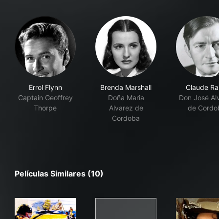
Errol Flynn
Brenda Marshall
Claude Ra
Captain Geoffrey
Doña Maria
Don José Al
Thorpe
Alvarez de
de Cordo
Cordoba
Películas Similares (10)