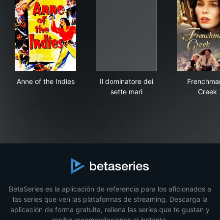
Anne of the Indies
Il dominatore dei sette mari
Fre
Anne of the Indies
Il dominatore dei
Frenchma
sette mari
Creek
BetaSeries es la aplicación de referencia para los aficionados a
las series que ven las plataformas de streaming. Descarga la
aplicación de forma gratuita, rellena las series que te gustan y
recibe recomendaciones al instante.