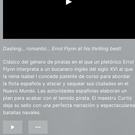
Dashing... romantic... Errol Flynn at his thrilling best!
Clásico del género de piratas en el que un pletórico Errol
Flynn interpreta a un bucanero inglés del siglo XVI al que
la reina Isabel I concede patente de corso para abordar
la flota española y atacar y saquear sus ciudades en el
Nuevo Mundo. Las autoridades españolas elaboran un
plan para acabar con el temido pirata. El maestro Curtiz
deja su sello con una perfecta narración y espectaculares
batallas navales.