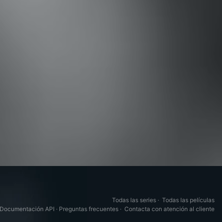
Todas las series
·
Todas las películas
Documentación API
·
Preguntas frecuentes
·
Contacta con atención al cliente