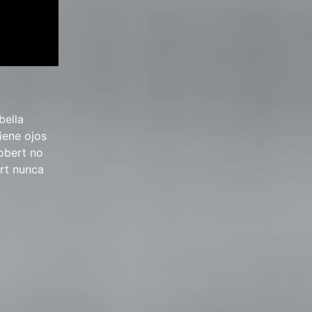
bella
tiene ojos
obert no
ert nunca