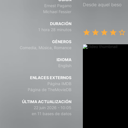
Desde aquel beso
Ernest Pagano
Michael Fessier
DURACIÓN
1 hora 28 minutos
GÉNEROS
Comedia, Música, Romance
IDIOMA
English
ENLACES EXTERNOS
Página IMDB
Página de TheMovieDB
ÚLTIMA ACTUALIZACIÓN
22 juin 2026 - 10:05
en 11 bases de datos