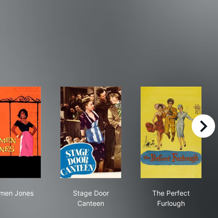
right
Carmen Jones
Stage Door Canteen
The Perfect Fu
men Jones
Stage Door
The Perfect
Canteen
Furlough