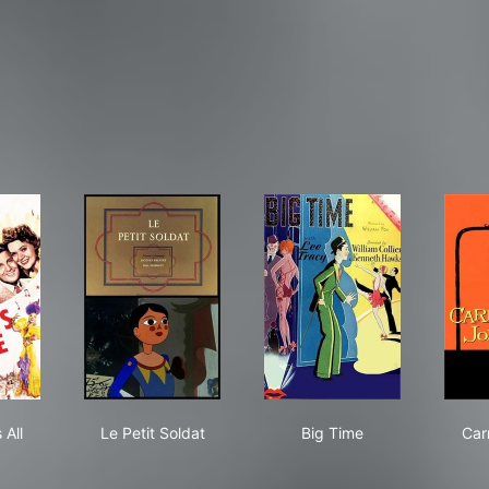
 Gang's All Here
Le Petit Soldat
Big Time
 All
Le Petit Soldat
Big Time
Car