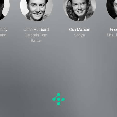
hley
John Hubbard
Osa Massen
Frie
land
Captain Tom
Sonya
Mrs. J
Barton