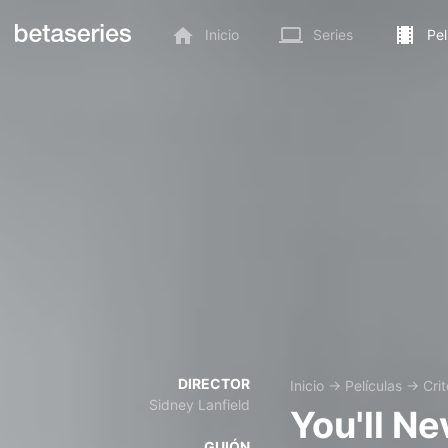
Inicio
Series
Pel
DIRECTOR
Inicio
→
Películas
→
Cri
Sidney Lanfield
You'll Ne
GUIÓN