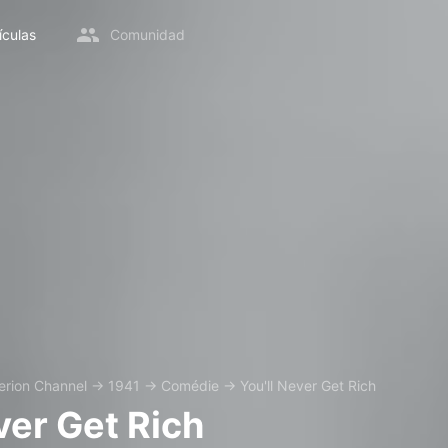
ículas
Comunidad
terion Channel
→
1941
→
Comédie
→
You'll Never Get Rich
ver Get Rich