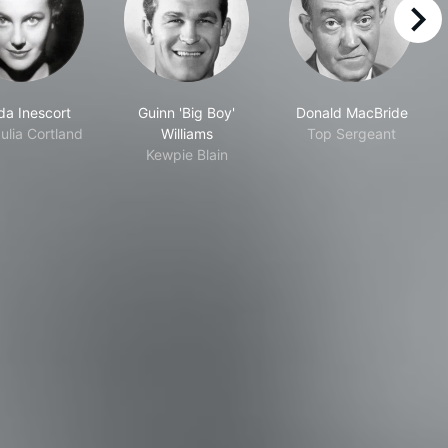
right
da Inescort
Guinn 'Big Boy'
Donald MacBride
ulia Cortland
Williams
Top Sergeant
Kewpie Blain