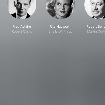
Fred Astaire
Rita Hayworth
Robert Benc
Robert Curtis
Sheila Winthrop
Martin Cort