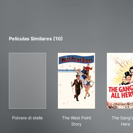
Películas Similares (10)
Polvere di stelle
The West Point Story
The
Polvere di stelle
The West Point
The Gang's
Story
Here