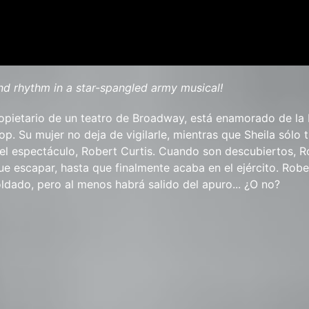
and rhythm in a star-spangled army musical!
opietario de un teatro de Broadway, está enamorado de la 
op. Su mujer no deja de vigilarle, mientras que Sheila sólo 
el espectáculo, Robert Curtis. Cuando son descubiertos, R
e escapar, hasta que finalmente acaba en el ejército. Rob
ldado, pero al menos habrá salido del apuro... ¿O no?