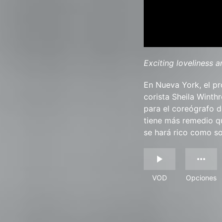
Exciting loveliness 
En Nueva York, el pr
corista Sheila Winthr
para el coreógrafo d
tiene más remedio qu
se hará rico como so
VOD
Opciones