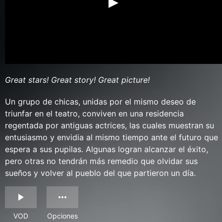
Great stars! Great story! Great picture!
Un grupo de chicas, unidas por el mismo deseo de
triunfar en el teatro, conviven en una residencia
regentada por antiguas actrices, las cuales muestran su
entusiasmo y envidia al mismo tiempo ante el futuro que
espera a sus pupilas. Algunas logran alcanzar el éxito,
pero otras no tendrán más remedio que olvidar sus
sueños y volver al pueblo del que partieron un día.
VOD
Opciones