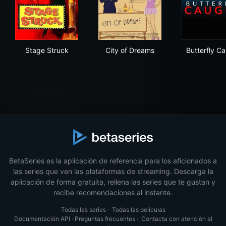
Stage Struck
City of Dreams
But
Stage Struck
City of Dreams
Butterfly C
BetaSeries es la aplicación de referencia para los aficionados a
las series que ven las plataformas de streaming. Descarga la
aplicación de forma gratuita, rellena las series que te gustan y
recibe recomendaciones al instante.
Todas las series
·
Todas las películas
Documentación API
·
Preguntas frecuentes
·
Contacta con atención al