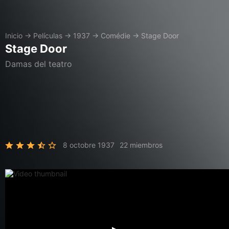
Inicio
→
Películas
→
1937
→
Comédie
→
Stage Door
Stage Door
Damas del teatro
8 octobre 1937
22 miembros