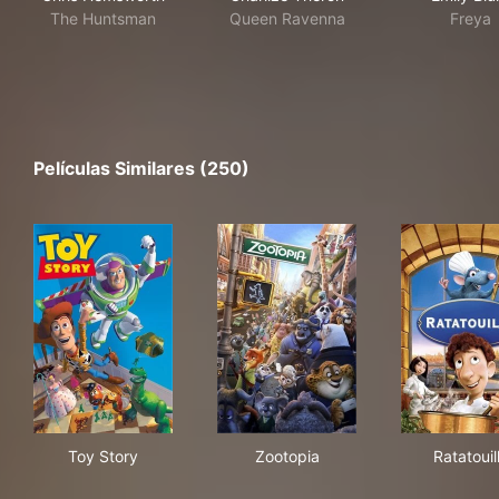
The Huntsman
Queen Ravenna
Freya
Películas Similares (250)
Toy Story
Zootopia
Rata
Toy Story
Zootopia
Ratatouil