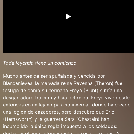
Toda leyenda tiene un comienzo.
Mucho antes de ser apuñalada y vencida por
Blancanieves, la malvada reina Ravenna (Theron) fue
testigo de cómo su hermana Freya (Blunt) sufría una
desgarradora traición y huía del reino. Freya vive desde
entonces en un lejano palacio invernal, donde ha creado
una legión de cazadores, pero descubre que Eric
(Hemsworth) y la guerrera Sara (Chastain) han
incumplido la única regla impuesta a los soldados:
desterrar el amor eternamente de sus corazones. Al