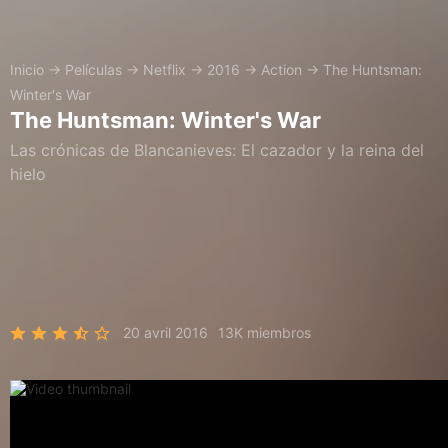
Inicio
→
Películas
→
Netflix
→
2016
→
Action
→
The Huntsman:
Winter's War
The Huntsman: Winter's War
Las crónicas de Blancanieves: El cazador y la reina del
hielo
20 avril 2016
13K miembros