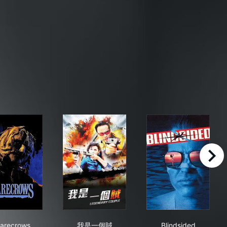
right
Scarecrows
我是一個賊
Blindsided
arecrows
我是一個賊
Blindsided