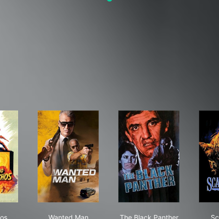
 Conchos
Wanted Man
The Black Panther
hos
Wanted Man
The Black Panther
Sc