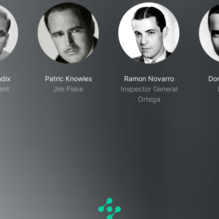
ndix
Patric Knowles
Ramon Novarro
Don
ent
Jim Fiske
Inspector General
Ortega