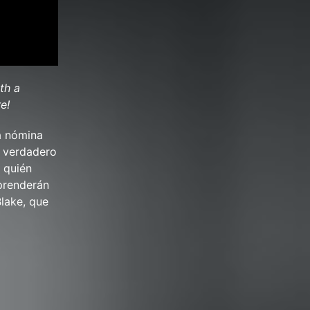
th a
e!
a nómina
l verdadero
 quién
prenderán
Blake, que