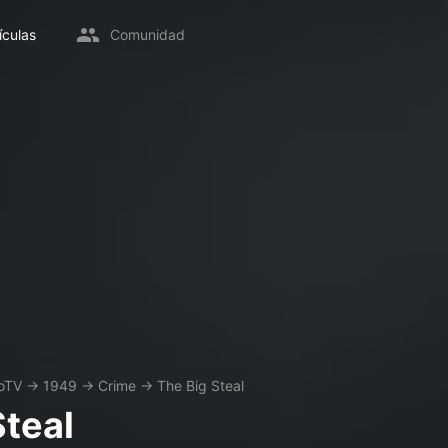
ículas
Comunidad
oTV
→
1949
→
Crime
→
The Big Steal
Steal