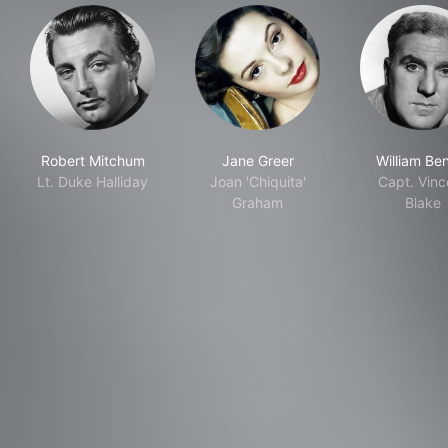
Robert Mitchum
Jane Greer
William Be
Lt. Duke Halliday
Joan 'Chiquita'
Capt. Vinc
Graham
Blake