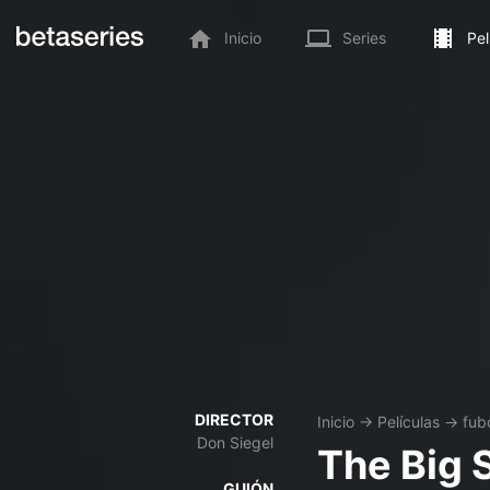
Inicio
Series
Pel
DIRECTOR
Inicio
→
Películas
→
fub
Don Siegel
The Big 
GUIÓN