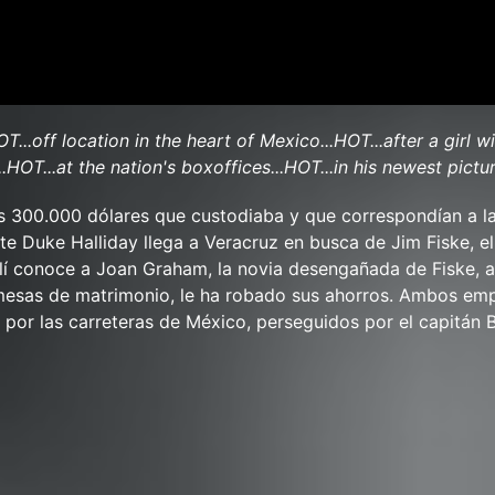
...off location in the heart of Mexico...HOT...after a girl wi
...HOT...at the nation's boxoffices...HOT...in his newest pictur
s 300.000 dólares que custodiaba y que correspondían a l
ente Duke Halliday llega a Veracruz en busca de Jim Fiske, e
llí conoce a Joan Graham, la novia desengañada de Fiske, a
omesas de matrimonio, le ha robado sus ahorros. Ambos em
a por las carreteras de México, perseguidos por el capitán 