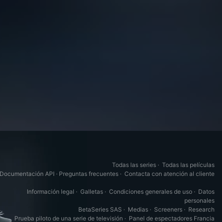
Todas las series
·
Todas las películas
Documentación API
·
Preguntas frecuentes
·
Contacta con atención al cliente
Información legal
·
Galletas
·
Condiciones generales de uso
·
Datos
personales
BetaSeries SAS
·
Medias
·
Screeners
·
Research
Prueba piloto de una serie de televisión
·
Panel de espectadores Francia