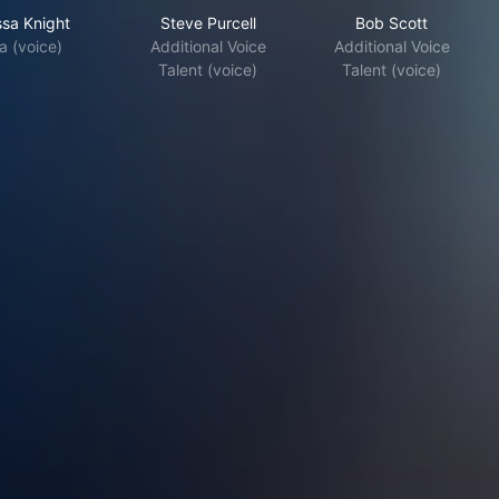
ssa Knight
Steve Purcell
Bob Scott
a (voice)
Additional Voice
Additional Voice
Talent (voice)
Talent (voice)