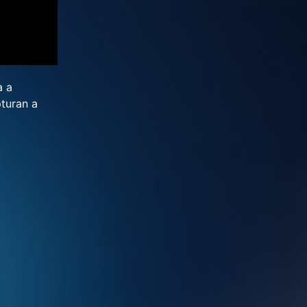
a a
pturan a