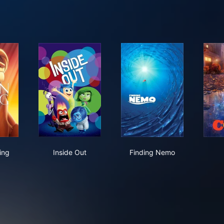
 Lion King
Inside Out
Finding Nemo
ing
Inside Out
Finding Nemo