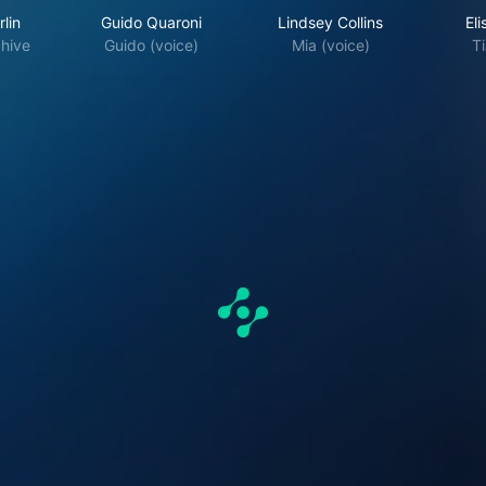
lin
Guido Quaroni
Lindsey Collins
Eli
chive
Guido (voice)
Mia (voice)
Ti