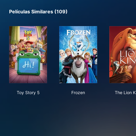
Películas Similares (109)
Toy Story 5
Frozen
The
Toy Story 5
Frozen
The Lion K