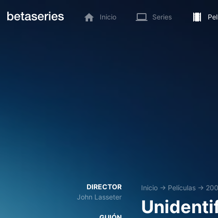
Inicio
Series
Pel
DIRECTOR
Inicio
→
Películas
→
20
John Lasseter
Unidenti
GUIÓN