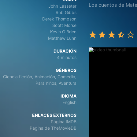
Los cuentos de Mate
John Lasseter
Rob Gibbs
Derek Thompson
Scott Morse
Kevin O'Brien
Matthew Luhn
DURACIÓN
4 minutos
GÉNEROS
Ciencia ficción, Animación, Comedia,
Para niños, Aventura
IDIOMA
English
ENLACES EXTERNOS
Página IMDB
Página de TheMovieDB