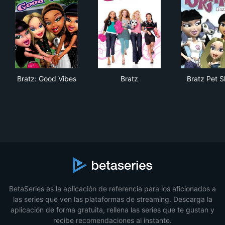
Bratz: Good Vibes
Bratz
Bra
Bratz: Good Vibes
Bratz
Bratz Pet 
BetaSeries es la aplicación de referencia para los aficionados a
las series que ven las plataformas de streaming. Descarga la
aplicación de forma gratuita, rellena las series que te gustan y
recibe recomendaciones al instante.