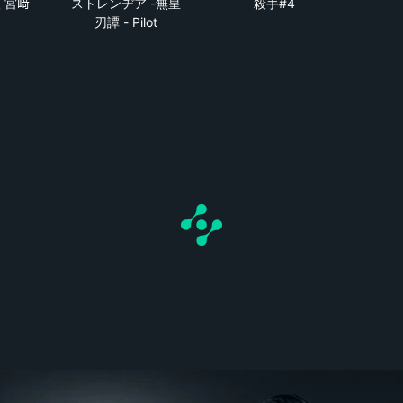
 宮﨑
ストレンヂア -無皇
殺手#4
刃譚 - Pilot