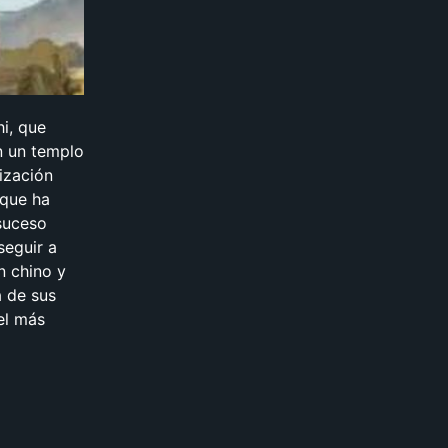
i, que
n un templo
ización
 que ha
suceso
seguir a
n chino y
a de sus
el más