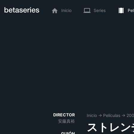
Inicio
Series
Pel
DIRECTOR
Inicio
→
Películas
→
20
安藤真裕
ストレンヂ
GUIÓN