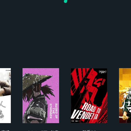
らない人 宮﨑駿
ストレンヂア -無皇刃譚 - Pilot
殺手#4