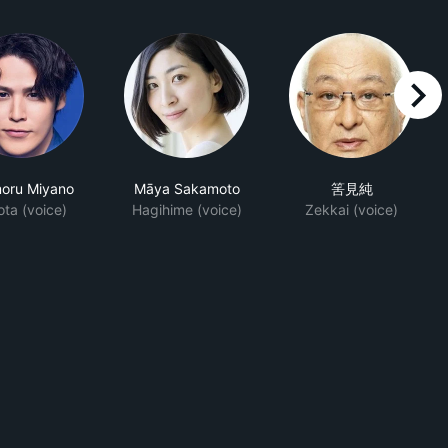
right
oru Miyano
Māya Sakamoto
筈見純
ota (voice)
Hagihime (voice)
Zekkai (voice)