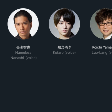
長瀬智也
知念侑李
Kōichi Yama
Nameless
Kotaro (voice)
Luo-Lang (v
'Nanashi' (voice)