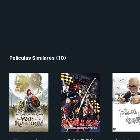
Películas Similares (10)
The Lord of the Rings: The War of the Rohirrim
獣兵衛忍風帖
終わ