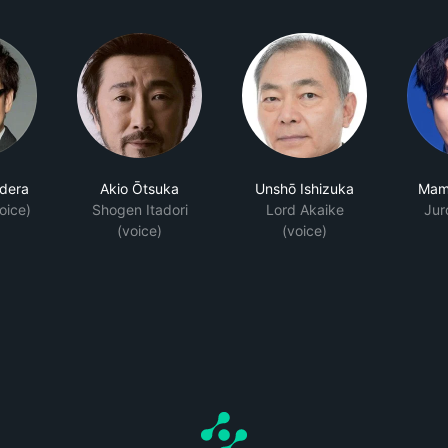
dera
Akio Ōtsuka
Unshō Ishizuka
Mam
oice)
Shogen Itadori
Lord Akaike
Jur
(voice)
(voice)