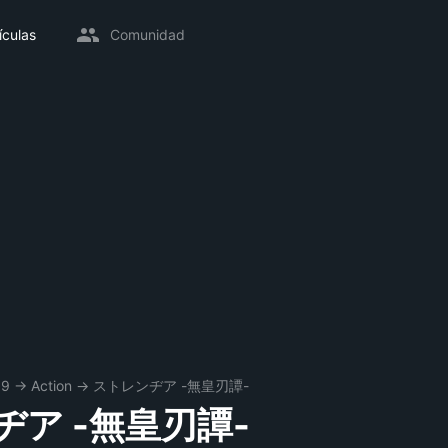
ículas
Comunidad
09
→
Action
→
ストレンヂア -無皇刃譚-
ア -無皇刃譚-