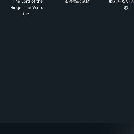
The Lord of the
獣兵衛忍風帖
終わらない人
Rings: The War of
駿
the…