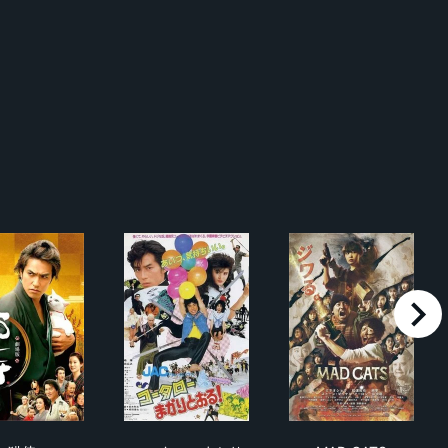
right
猫侍
コータローまかりとおる!
MAD CATS