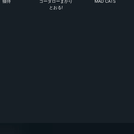
猫侍
コータローまかり
MAD CATS
とおる!