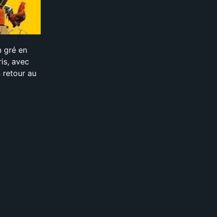
n gré en
ris, avec
n retour au