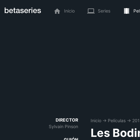
Inicio
Series
Pel
DIRECTOR
Inicio
→
Películas
→
201
Sylvain Pinson
Les Bodi
GUIÓN