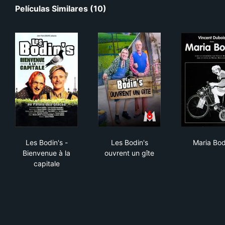
Películas Similares (10)
Les Bodin's - Bienvenue à la capitale
Les Bodin's ouvrent un gîte
Mar
Les Bodin's -
Les Bodin's
Maria Bod
Bienvenue à la
ouvrent un gîte
capitale