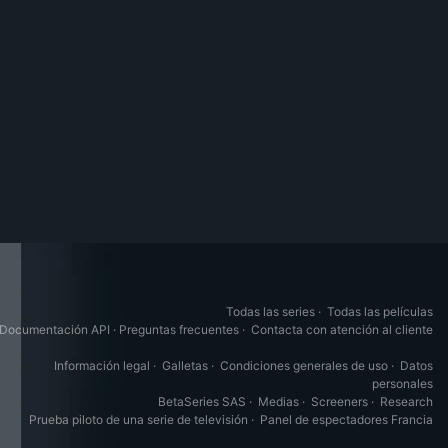
Todas las series
·
Todas las películas
Documentación API
·
Preguntas frecuentes
·
Contacta con atención al cliente
Información legal
·
Galletas
·
Condiciones generales de uso
·
Datos
personales
BetaSeries SAS
·
Medias
·
Screeners
·
Research
Prueba piloto de una serie de televisión
·
Panel de espectadores Francia