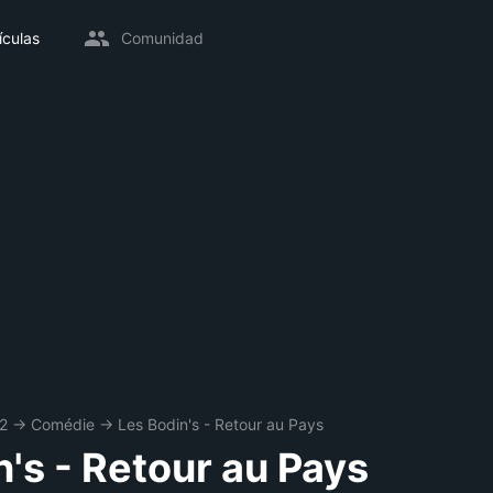
ículas
Comunidad
2
→
Comédie
→
Les Bodin's - Retour au Pays
n's - Retour au Pays