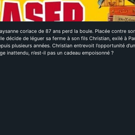
 paysanne coriace de 87 ans perd la boule. Placée contre so
lle décide de léguer sa ferme à son fils Christian, exilé à Pa
uis plusieurs années. Christian entrevoit l’opportunité d’u
age inattendu, n’est-il pas un cadeau empoisonné ?