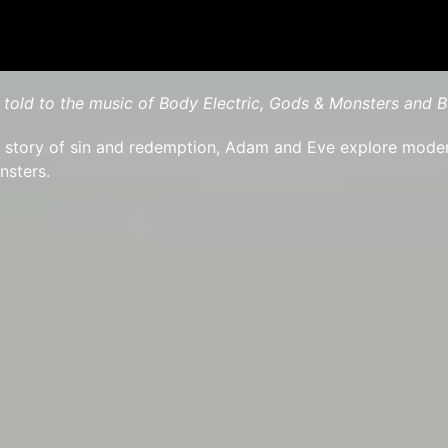
 told to the music of Body Electric, Gods & Monsters and Be
l story of sin and redemption, Adam and Eve explore mode
nsters.