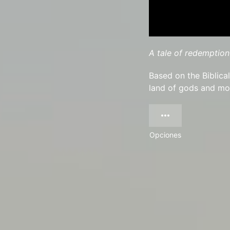
A tale of redemption
Based on the Biblica
land of gods and mo
Opciones