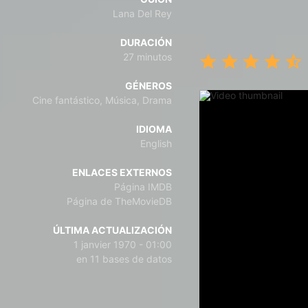
Lana Del Rey
DURACIÓN
27 minutos
GÉNEROS
Cine fantástico, Música, Drama
IDIOMA
English
ENLACES EXTERNOS
Página IMDB
Página de TheMovieDB
ÚLTIMA ACTUALIZACIÓN
1 janvier 1970 - 01:00
en 11 bases de datos