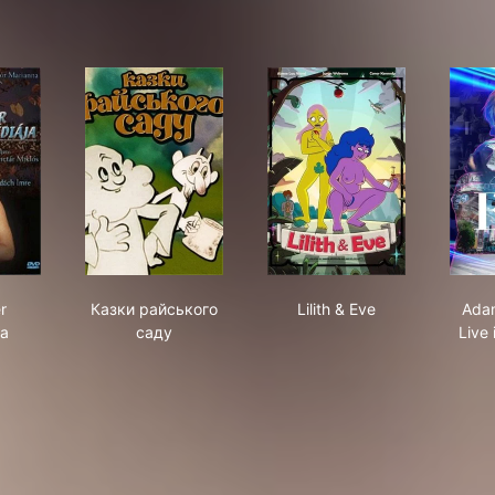
ember tragédiája
Казки райського саду
Lilith & Eve
r
Казки райського
Lilith & Eve
Adam
ja
саду
Live 