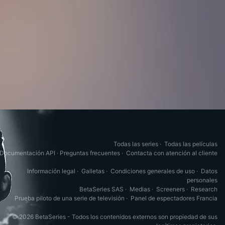
Todas las series
·
Todas las películas
Documentación API
·
Preguntas frecuentes
·
Contacta con atención al cliente
Información legal
·
Galletas
·
Condiciones generales de uso
·
Datos
personales
BetaSeries SAS
·
Medias
·
Screeners
·
Research
Prueba piloto de una serie de televisión
·
Panel de espectadores Francia
© 2026 BetaSeries - Todos los contenidos externos son propiedad de sus