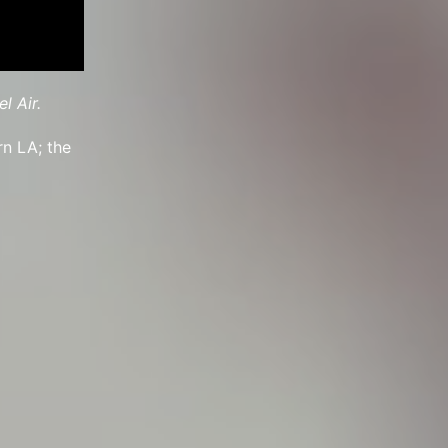
l Air.
rn LA; the