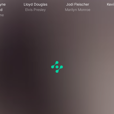
ayne
Lloyd Douglas
Jodi Fleischer
Kevi
nd
Elvis Presley
Marilyn Monroe
ne