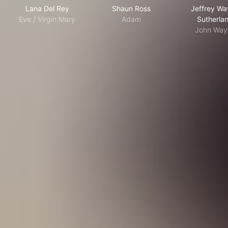
Lana Del Rey
Shaun Ross
Jeffrey W
Eve / Virgin Mary
Adam
Sutherla
John Way