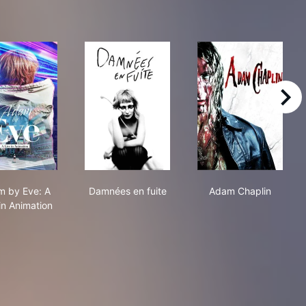
right
Adam by Eve: A Live in Animation
Damnées en fuite
Adam Chaplin
 by Eve: A
Damnées en fuite
Adam Chaplin
in Animation