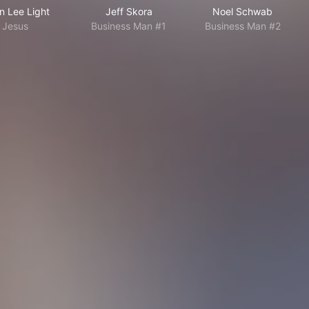
n Lee Light
Jeff Skora
Noel Schwab
Jesus
Business Man #1
Business Man #2