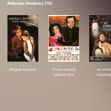
Películas Similares (10)
Angyali üdvözlet
Ovoce stromů rajských jíme
Az 
Angyali üdvözlet
Ovoce stromů
Az embe
rajských jíme
tragédiá