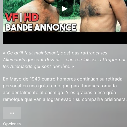
« Ce qu'il faut maintenant, c’est pas rattraper les
Allemands qui sont devant ... sans se laisser rattraper par
les Allemands qui sont derrière. »
En Mayo de 1940 cuatro hombres continúan su retirada
personal en una grúa remolque para tanques tomada
accidentalmente al enemigo. Y es gracias a esa grúa
remolque que van a lograr evadir su compañía prisionera.
Opciones