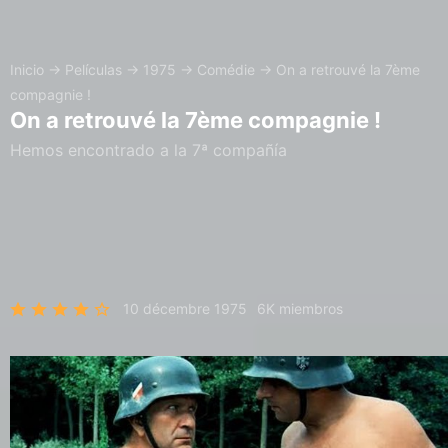
Inicio
→
Películas
→
1975
→
Comédie
→
On a retrouvé la 7ème
compagnie !
On a retrouvé la 7ème compagnie !
Hemos encontrado a la 7ª compañía
10 décembre 1975
6K miembros