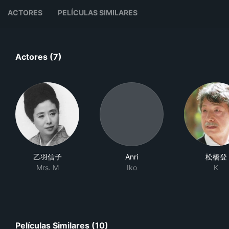
ACTORES
PELÍCULAS SIMILARES
Actores (7)
乙羽信子
Anri
松橋登
Mrs. M
Iko
K
Películas Similares (10)