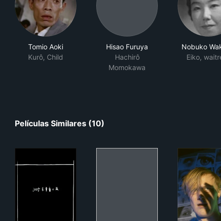
Tomio Aoki
Hisao Furuya
Nobuko Wa
Kurô, Child
Hachirô
Eiko, waitr
Momokawa
Películas Similares (10)