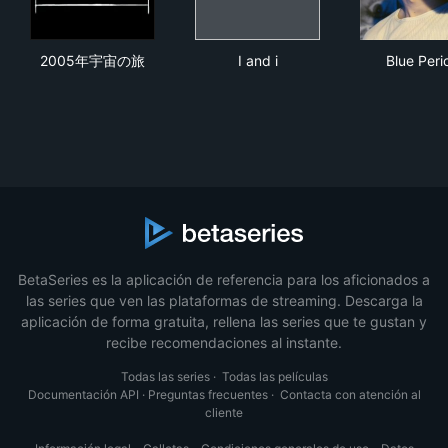
2005年宇宙の旅
I and i
Blu
2005年宇宙の旅
I and i
Blue Peri
BetaSeries es la aplicación de referencia para los aficionados a
las series que ven las plataformas de streaming. Descarga la
aplicación de forma gratuita, rellena las series que te gustan y
recibe recomendaciones al instante.
Todas las series
·
Todas las películas
Documentación API
·
Preguntas frecuentes
·
Contacta con atención al
cliente