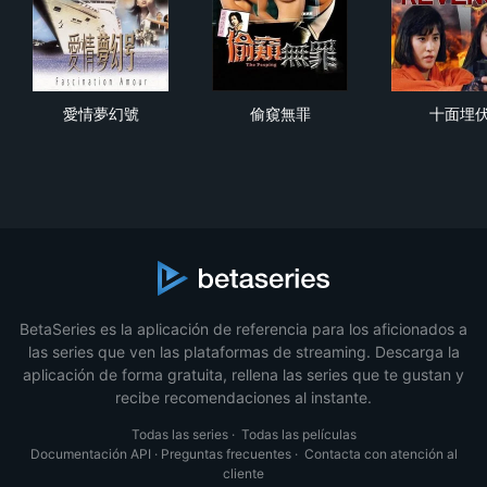
愛情夢幻號
偷窺無罪
十
愛情夢幻號
偷窺無罪
十面埋
BetaSeries es la aplicación de referencia para los aficionados a
las series que ven las plataformas de streaming. Descarga la
aplicación de forma gratuita, rellena las series que te gustan y
recibe recomendaciones al instante.
Todas las series
·
Todas las películas
Documentación API
·
Preguntas frecuentes
·
Contacta con atención al
cliente