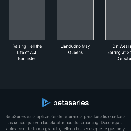
Raising Hell the Life of A.J. Bannister
Llandudno May Queens
Girl
Raising Hell the
Llandudno May
Girl Wear
Life of A.J.
Queens
Earring at S
Bannister
Dispute
BetaSeries es la aplicación de referencia para los aficionados a
las series que ven las plataformas de streaming. Descarga la
aplicación de forma gratuita, rellena las series que te gustan y