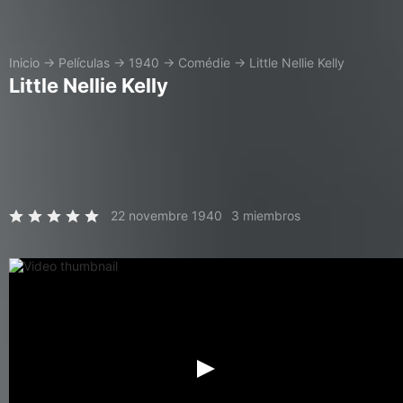
Inicio
→
Películas
→
1940
→
Comédie
→
Little Nellie Kelly
Little Nellie Kelly
22 novembre 1940
3 miembros