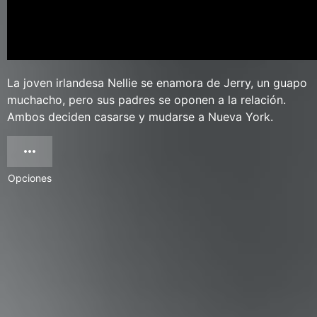
La joven irlandesa Nellie se enamora de Jerry, un guapo
muchacho, pero sus padres se oponen a la relación.
Ambos deciden casarse y mudarse a Nueva York.
Opciones