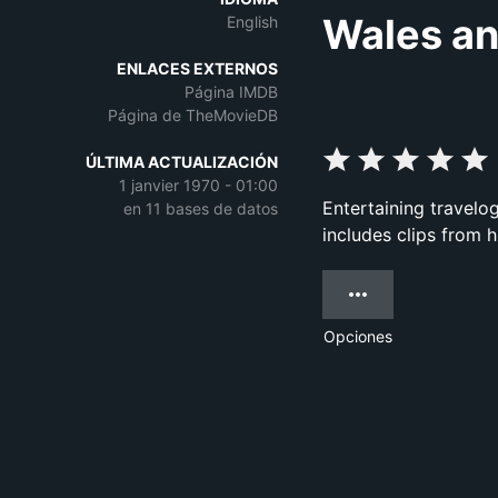
Wales an
English
ENLACES EXTERNOS
Página IMDB
Página de TheMovieDB
ÚLTIMA ACTUALIZACIÓN
1 janvier 1970 - 01:00
Entertaining travelo
en 11 bases de datos
includes clips from 
Opciones