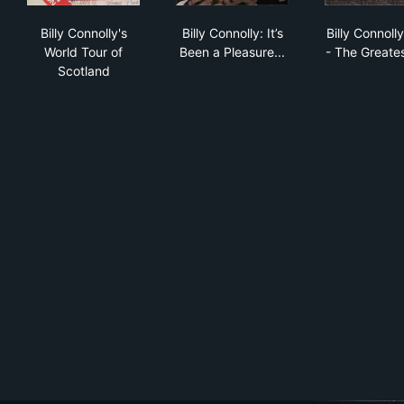
Billy Connolly's World Tour of Scotland
Billy Connolly: It’s Been a Plea
Bill
Billy Connolly's
Billy Connolly: It’s
Billy Connolly
World Tour of
Been a Pleasure...
- The Greates
Scotland