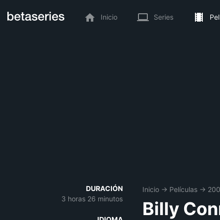
Inicio
Series
Pel
DURACIÓN
Inicio
→
Películas
→
20
3 horas 26 minutos
Billy Con
IDIOMA