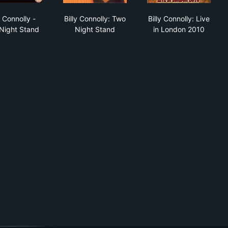
or 30 Years
Billy Connolly - One Night Stand
Billy Connolly: Two Night Stand
Billy Connolly:
y Connolly -
Billy Connolly: Two
Billy Connolly: Live
Night Stand
Night Stand
in London 2010