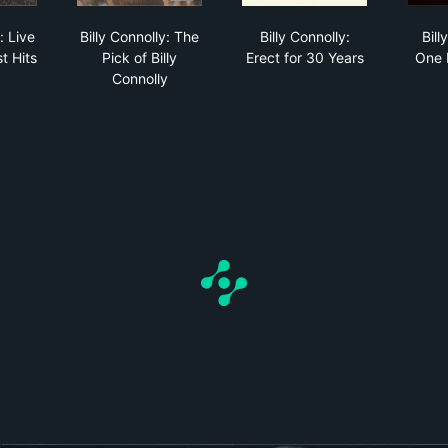
sure...
y Connolly: Live - The Greatest Hits
Billy Connolly: The Pick of Billy Connolly
Billy Connolly: Erect f
: Live
Billy Connolly: The
Billy Connolly:
Bill
t Hits
Pick of Billy
Erect for 30 Years
One 
Connolly