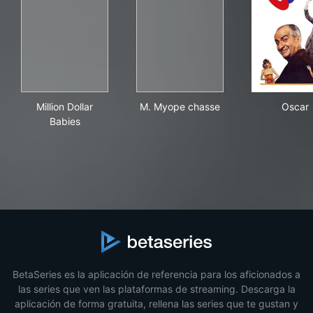
Million Dollar Babies
M. Myope chasse
Osc
Million Dollar
M. Myope chasse
Oscar
Babies
BetaSeries es la aplicación de referencia para los aficionados a
las series que ven las plataformas de streaming. Descarga la
aplicación de forma gratuita, rellena las series que te gustan y