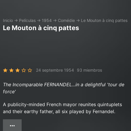
Inicio
→
Películas
→
1954
→
Comédie
→
Le Mouton à cinq pattes
Le Mouton à cinq pattes
24 septembre 1954
93 miembros
The Incomparable FERNANDEL...in a delightful 'tour de
force'
A publicity-minded French mayor reunites quintuplets
and their earthy father, all six played by Fernandel.