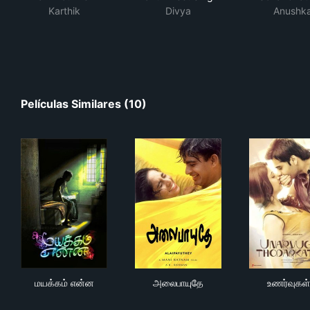
Karthik
Divya
Anushk
Películas Similares (10)
மயக்கம் என்ன
அலைபாயுதே
உணர
மயக்கம் என்ன
அலைபாயுதே
உணர்வுகள