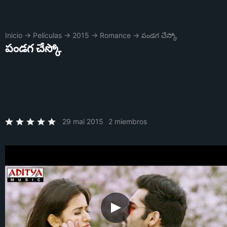
Inicio
→
Películas
→
2015
→
Romance
→
పండగ చేస్కో
పండగ చేస్కో
29 mai 2015
2 miembros