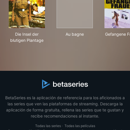
Die Insel der blutigen Plantage
Au bagne
Gef
Die Insel der
Au bagne
Gefangene F
blutigen Plantage
BetaSeries es la aplicación de referencia para los aficionados a
las series que ven las plataformas de streaming. Descarga la
aplicación de forma gratuita, rellena las series que te gustan y
recibe recomendaciones al instante.
Todas las series
·
Todas las películas