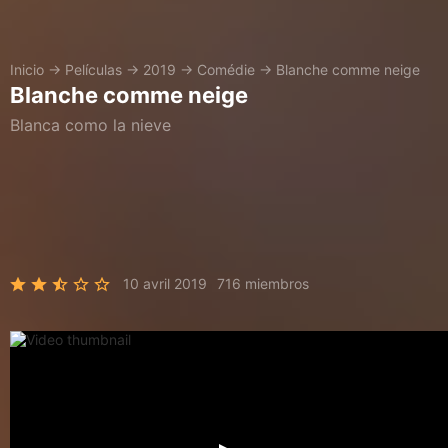
Inicio
→
Películas
→
2019
→
Comédie
→
Blanche comme neige
Blanche comme neige
Blanca como la nieve
10 avril 2019
716 miembros