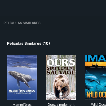
PELÍCULAS SIMILARES
Películas Similares (10)
Mammifères marins, les maîtres des abysses
Ours, simplement sauvage
Wil
Mammifères
Ours, simplement
Wild Oce