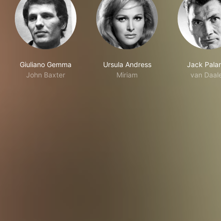
Giuliano Gemma
Ursula Andress
Jack Pala
John Baxter
Miriam
van Daal