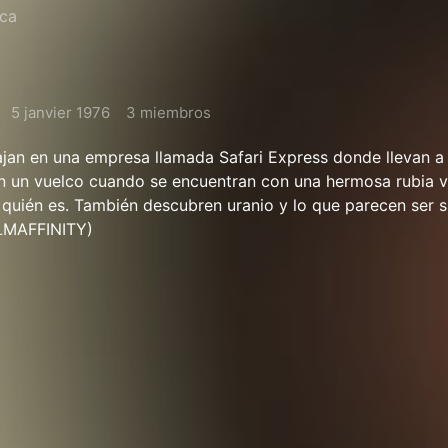
ica
5 janvier 1976
3 miembros
an en una empresa llamada Safari Express donde llevan a 
dan un vuelco cuando se encuentran con una hermosa rubia
 quién es. También descubren uranio y lo que parecen ser 
ILMAFFINITY)