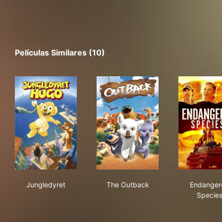
Películas Similares (10)
Jungledyret
The Outback
End
Jungledyret
The Outback
Endanger
Specie