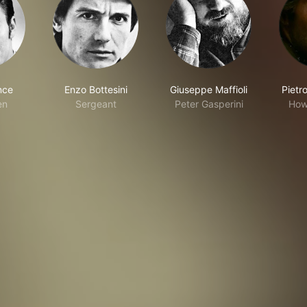
nce
Enzo Bottesini
Giuseppe Maffioli
Pietr
en
Sergeant
Peter Gasperini
How