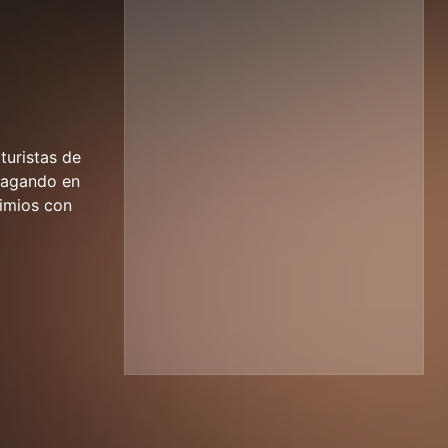
turistas de
 vagando en
simios con