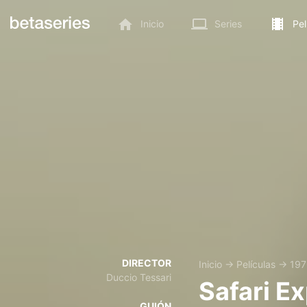
Inicio
Series
Pel
DIRECTOR
Inicio
→
Películas
→
197
Duccio Tessari
Safari E
GUIÓN