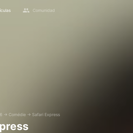
ículas
Comunidad
6
→
Comédie
→
Safari Express
xpress