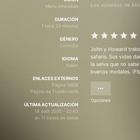
Los violentos de Áfr
Mario Amendola
DURACIÓN
1 hora 33 minutos
GÉNERO
Comedia
John y Howard trabaj
safaris. Sus vidas 
IDIOMA
la selva que no sabe
Italian
buenos modales. (F
ENLACES EXTERNOS
Página IMDB
Página de TheMovieDB
Opciones
ÚLTIMA ACTUALIZACIÓN
18 août 2025 - 22:40
en 11 bases de datos