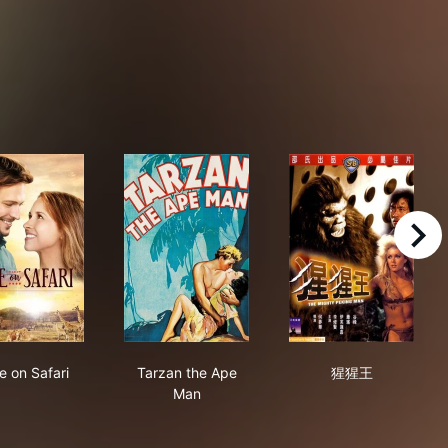
right
Love on Safari
Tarzan the Ape Man
猩猩王
e on Safari
Tarzan the Ape
猩猩王
Man