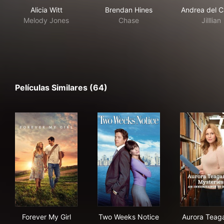
Alicia Witt
Brendan Hines
Andrea del 
Melody Jones
Chase
Jilllian
Películas Similares (64)
Forever My Girl
Two Weeks Notice
Aur
Forever My Girl
Two Weeks Notice
Aurora Teag