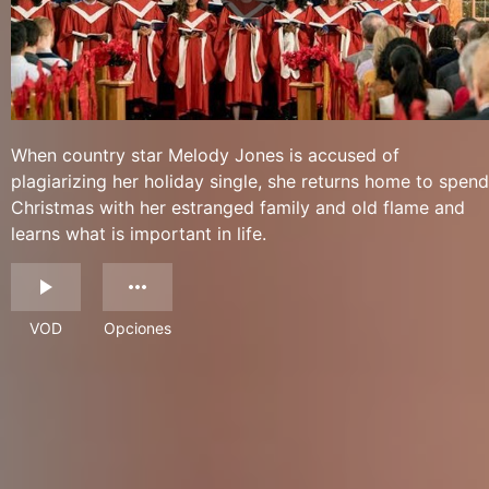
When country star Melody Jones is accused of
plagiarizing her holiday single, she returns home to spend
Christmas with her estranged family and old flame and
learns what is important in life.
VOD
Opciones