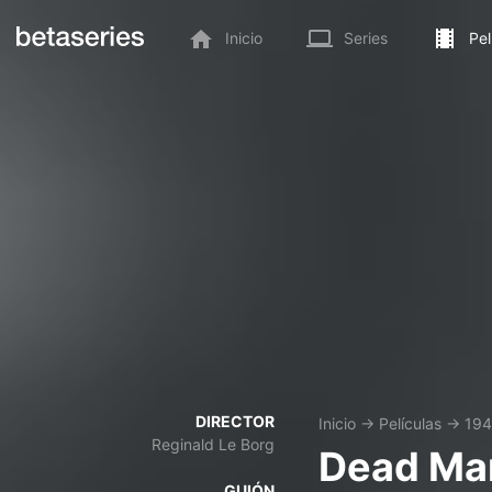
Inicio
Series
Pel
DIRECTOR
Inicio
→
Películas
→
19
Reginald Le Borg
Dead Man
GUIÓN