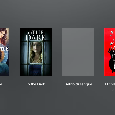
nd Date
In the Dark
Delirio di sangue
te
In the Dark
Delirio di sangue
El col
c