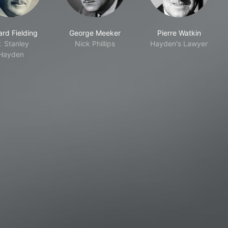
rd Fielding
George Meeker
Pierre Watkin
. Stanley
Nick Phillips
Hayden's Lawyer
Hayden