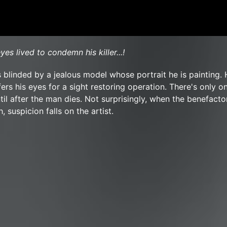
yes lived to condemn his killer...!
s blinded by a jealous model whose portrait he is painting. 
ers his eyes for a sight restoring operation. There's only on
til after the man dies. Not surprisingly, when the benefacto
 suspicion falls on the artist.