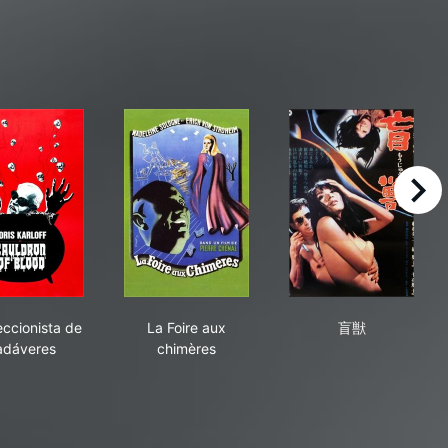
right
El coleccionista de cadáveres
La Foire aux chimères
盲獣
eccionista de
La Foire aux
盲獣
adáveres
chimères