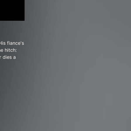
His fiance's
e hitch:
r dies a