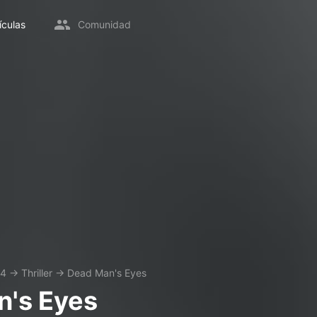
ículas
Comunidad
44
→
Thriller
→
Dead Man's Eyes
's Eyes