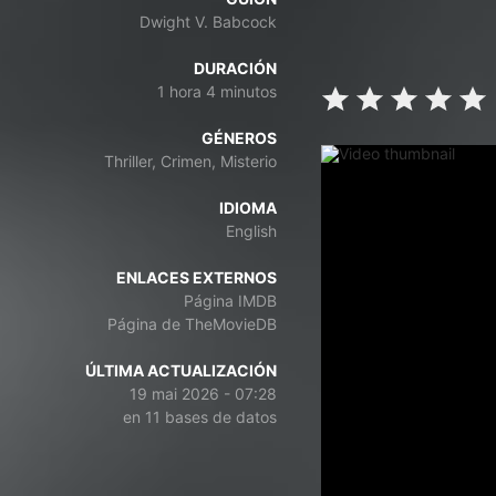
Dwight V. Babcock
DURACIÓN
1 hora 4 minutos
GÉNEROS
Thriller, Crimen, Misterio
IDIOMA
English
ENLACES EXTERNOS
Página IMDB
Página de TheMovieDB
ÚLTIMA ACTUALIZACIÓN
19 mai 2026 - 07:28
en 11 bases de datos