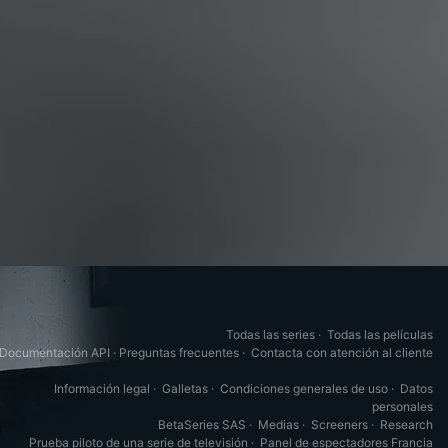
Todas las series
·
Todas las películas
Documentación API
·
Preguntas frecuentes
·
Contacta con atención al cliente
Información legal
·
Galletas
·
Condiciones generales de uso
·
Datos
personales
BetaSeries SAS
·
Medias
·
Screeners
·
Research
Prueba piloto de una serie de televisión
·
Panel de espectadores Francia