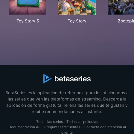
Toy Story 5
Toy Story
Zoo
Toy Story 5
Toy Story
Zootopi
BetaSeries es la aplicación de referencia para los aficionados a
las series que ven las plataformas de streaming. Descarga la
aplicación de forma gratuita, rellena las series que te gustan y
recibe recomendaciones al instante.
Todas las series
·
Todas las películas
Documentación API
·
Preguntas frecuentes
·
Contacta con atención al
cliente