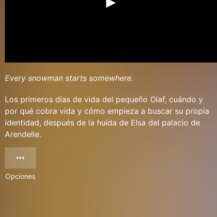
Every snowman starts somewhere.
Los primeros días de vida del pequeño Olaf, cuándo y
por qué cobra vida y cómo empieza a buscar su propia
identidad, después de la huída de Elsa del palacio de
Arendelle.
Opciones