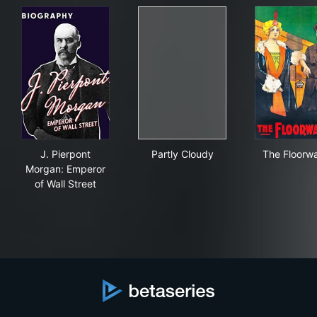
J. Pierpont Morgan: Emperor of Wall Street
Partly Cloudy
The
J. Pierpont
Partly Cloudy
The Floorwa
Morgan: Emperor
of Wall Street