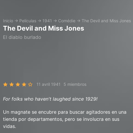
Inicio
→
Películas
→
1941
→
Comédie
→
The Devil and Miss Jones
The Devil and Miss Jones
El diablo burlado
11 avril 1941
5 miembros
For folks who haven't laughed since 1929!
Un magnate se encubre para buscar agitadores en una
tienda por departamentos, pero se involucra en sus
vidas.