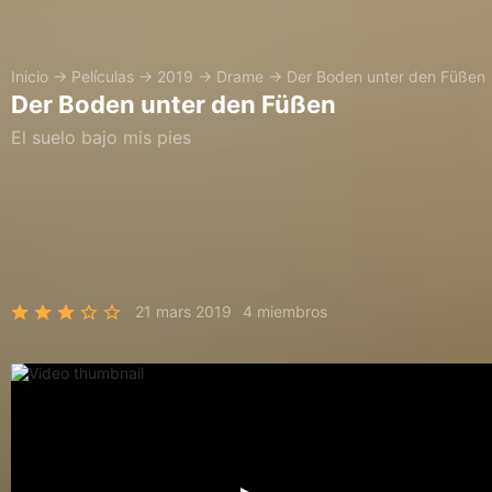
Inicio
→
Películas
→
2019
→
Drame
→
Der Boden unter den Füßen
Der Boden unter den Füßen
El suelo bajo mis pies
21 mars 2019
4 miembros