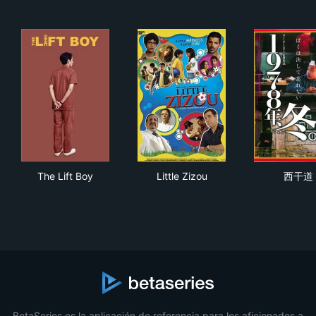
The Lift Boy
Little Zizou
西
The Lift Boy
Little Zizou
西干道
BetaSeries es la aplicación de referencia para los aficionados a