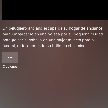
Un peluquero anciano escapa de su hogar de ancianos
para embarcarse en una odisea por su pequeña ciudad
para peinar el cabello de una mujer muerta para su
funeral, redescubriendo su brillo en el camino.
Opciones