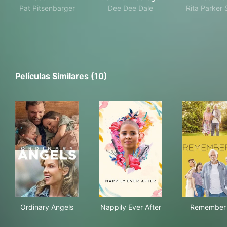
Pat Pitsenbarger
Dee Dee Dale
Rita Parker 
Películas Similares (10)
Ordinary Angels
Nappily Ever After
Rem
Ordinary Angels
Nappily Ever After
Remember