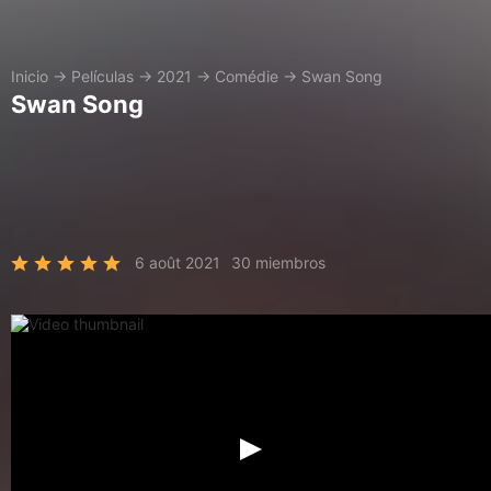
Inicio
→
Películas
→
2021
→
Comédie
→
Swan Song
Swan Song
6 août 2021
30 miembros