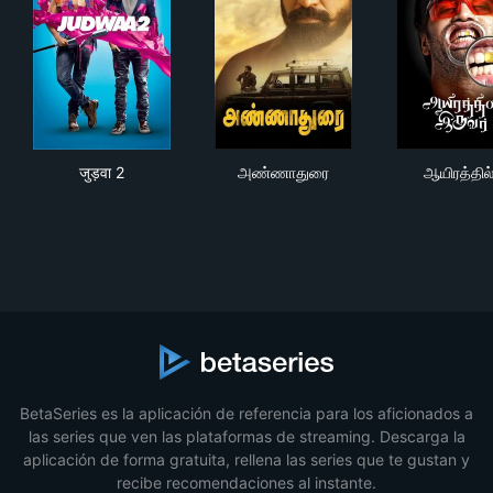
जुड़वा 2
அண்ணாதுரை
ஆயிர
जुड़वा 2
அண்ணாதுரை
ஆயிரத்தில
BetaSeries es la aplicación de referencia para los aficionados a
las series que ven las plataformas de streaming. Descarga la
aplicación de forma gratuita, rellena las series que te gustan y
recibe recomendaciones al instante.