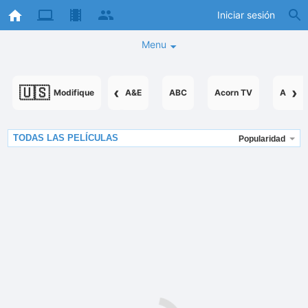
Iniciar sesión
Menu
🇺🇸
‹
›
Modifique
A&E
ABC
Acorn TV
AcornT
TODAS LAS PELÍCULAS
Popularidad