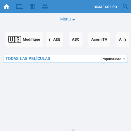
Iniciar sesión
Menu
🇺🇸
‹
›
Modifique
A&E
ABC
Acorn TV
AcornT
TODAS LAS PELÍCULAS
Popularidad