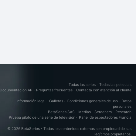
Todas las series
·
Todas las películas
Documentación API
·
Preguntas frecuentes
·
Contacta con atención al cliente
Información legal
·
Galletas
·
Condiciones generales de uso
·
Datos
personales
BetaSeries SAS
·
Medias
·
Screeners
·
Research
Prueba piloto de una serie de televisión
·
Panel de espectadores Francia
© 2026 BetaSeries - Todos los contenidos externos son propiedad de sus
legítimos propietarios.