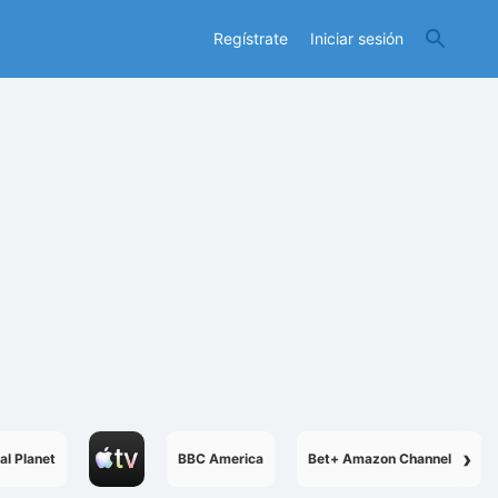
Regístrate
Iniciar sesión
›
al Planet
BBC America
Bet+ Amazon Channel