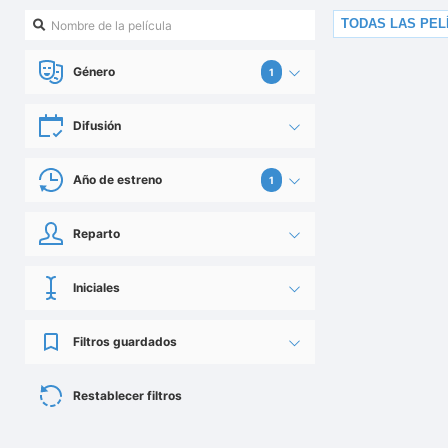
TODAS LAS PEL
Género
1
Difusión
Año de estreno
1
Reparto
Iniciales
Filtros guardados
Restablecer filtros