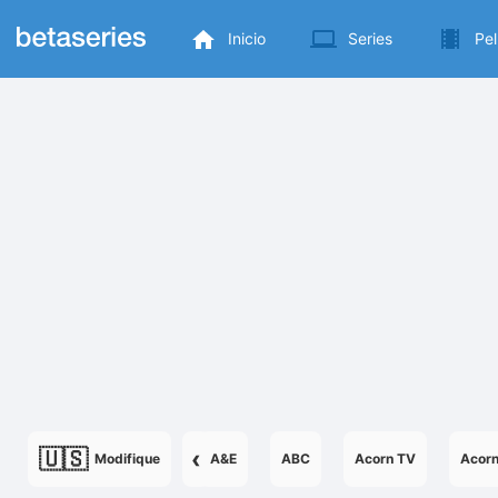
Inicio
Series
Pel
🇺🇸
‹
Modifique
A&E
ABC
Acorn TV
Acor