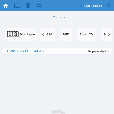
Iniciar sesión
Menu
🇺🇸
‹
›
Modifique
A&E
ABC
Acorn TV
AcornT
TODAS LAS PELÍCULAS
Popularidad