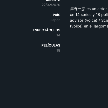
22/02/2020
岸野一彦 es un actor d
en 14 series y 18 pel
PAÍS
Japón
advisor (voice) / Sci
(voice) en el l
ESPECTÁCULOS
14
PELÍCULAS
18