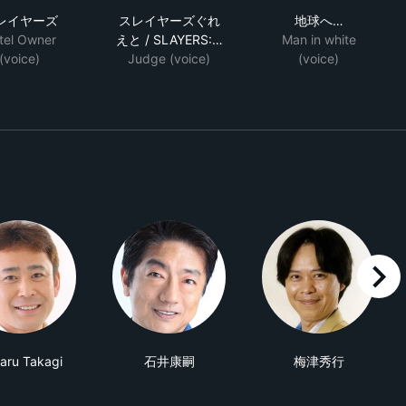
LAYERS: GORGEOUS
スレイヤーズ
スレイヤーズぐれえと / SLAYERS: GREA
地球へ…
レイヤーズ
スレイヤーズぐれ
地球へ…
tel Owner
えと / SLAYERS:…
Man in white
(voice)
Judge (voice)
(voice)
right
aru Takagi
石井康嗣
梅津秀行