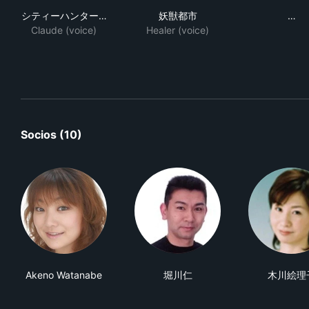
シティーハンター ベイシティウォーズ
妖獣都市
キ
シティーハンター…
妖獣都市
…
Claude (voice)
Healer (voice)
Socios (10)
Akeno Watanabe
堀川仁
木川絵理