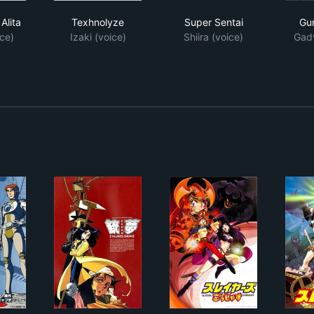
le Angel Alita
Texhnolyze
Super Sentai
Alita
Texhnolyze
Super Sentai
Gu
ce)
Izaki (voice)
Shiira (voice)
Gadv