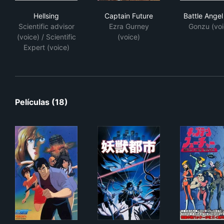
Hellsing
Captain Future
Batt
Hellsing
Captain Future
Battle Angel 
Scientific advisor
Ezra Gurney
Gonzu (voi
(voice) / Scientific
(voice)
Expert (voice)
Películas (18)