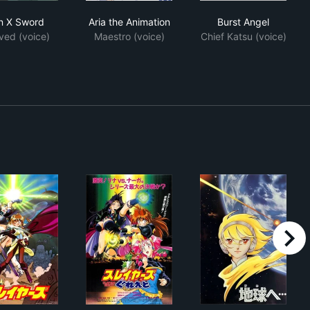
Gun X Sword
Aria the Animation
Burst Angel
n X Sword
Aria the Animation
Burst Angel
ed (voice)
Maestro (voice)
Chief Katsu (voice)
right