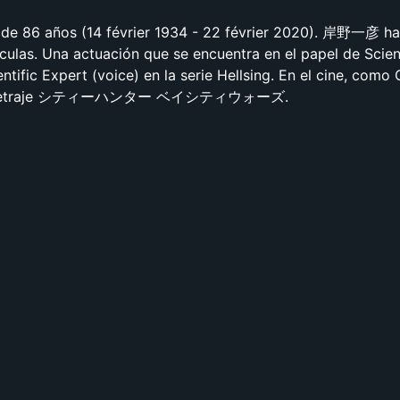
e 86 años (14 février 1934 - 22 février 2020). 岸野一彦 ha
ículas. Una actuación que se encuentra en el papel de Scien
entific Expert (voice) en la serie Hellsing. En el cine, como
argometraje シティーハンター ベイシティウォーズ.