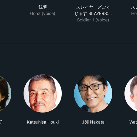
ャプテンフューチャー・華麗なる太陽系レース
銃夢
スレイヤーズごぅじゃす S
銃夢
スレイヤーズごぅ
ス
Gonz (voice)
じゃす SLAYERS:…
Ho
Soldier 1 (voice)
子
Katsuhisa Houki
Jōji Nakata
Wat