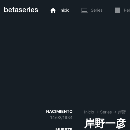
Inicio
Series
Pel
NACIMIENTO
Inicio
→
Series
→
岸野一
14/02/1934
岸野一彦
MUERTE