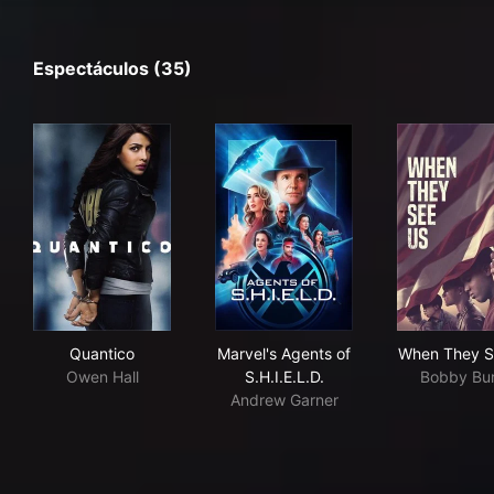
Espectáculos (35)
Quantico
Marvel's Agents of S.H.I.E.L.D
Whe
Quantico
Marvel's Agents of
When They S
Owen Hall
S.H.I.E.L.D.
Bobby Bu
Andrew Garner