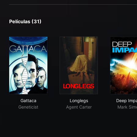
Películas (31)
Gattaca
Longlegs
Dee
Gattaca
Longlegs
Deep Imp
Geneticist
Agent Carter
Mark Sim