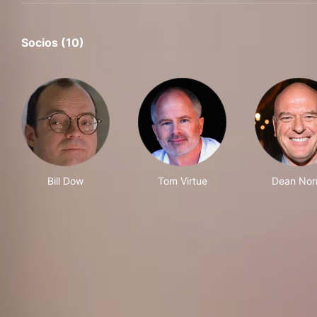
Socios (10)
Bill Dow
Tom Virtue
Dean Norr