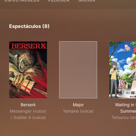
Espectáculos (8)
Berserk
Major
Wai
Berserk
Major
Waiting in 
Messenger (voice)
Yamane (voice)
Summe
/ Soldier A (voice)
Tetsurou Ish