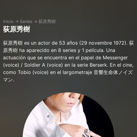
Inicio
→
Series
→
荻原秀樹
荻原秀樹
荻原秀樹 es un actor de 53 años (29 novembre 1972). 荻
原秀樹 ha aparecido en 8 series y 1 película. Una
actuación que se encuentra en el papel de Messenger
(voice) / Soldier A (voice) en la serie Berserk. En el cine,
como Tobio (voice) en el largometraje 音響生命体ノイズ
マン.