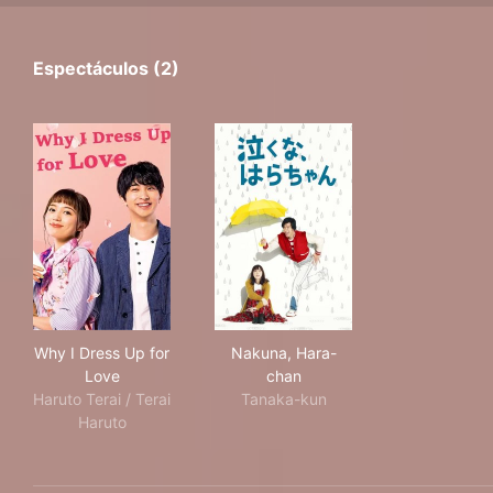
Espectáculos (2)
Why I Dress Up for Love
Nakuna, Hara-chan
Why I Dress Up for
Nakuna, Hara-
Love
chan
Haruto Terai / Terai
Tanaka-kun
Haruto