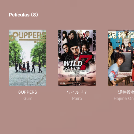
Películas (8)
8UPPERS
ワイルド７
泥
8UPPERS
ワイルド７
泥棒役
Gum
Pairo
Hajime On