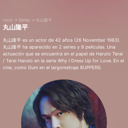
Inicio
→
Series
→
丸山隆平
丸山隆平
丸山隆平 es un actor de 42 años (26 November 1983).
丸山隆平 ha aparecido en 2 series y 8 películas. Una
actuación que se encuentra en el papel de Haruto Terai
/ Terai Haruto en la serie Why I Dress Up for Love. En el
cine, como Gum en el largometraje 8UPPERS.