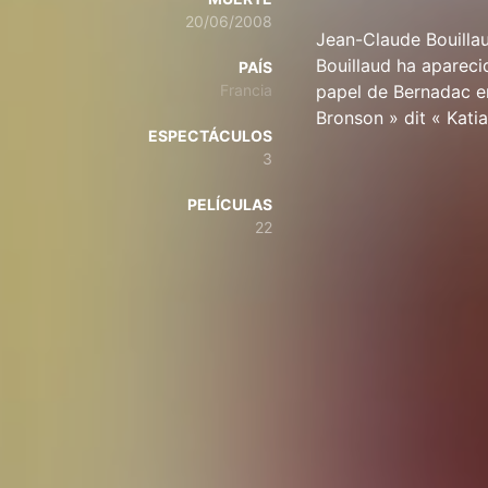
20/06/2008
Jean-Claude Bouillau
Bouillaud ha apareci
PAÍS
Francia
papel de Bernadac en
Bronson » dit « Kati
ESPECTÁCULOS
3
PELÍCULAS
22