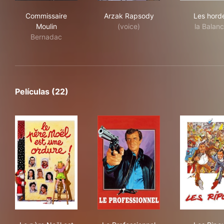
Commissaire Moulin
Arzak Rapsody
Les
Commissaire
Arzak Rapsody
Les hord
Moulin
(voice)
la Balan
Bernadac
Películas (22)
Le père Noël est une ordure
Le Professionnel
Les