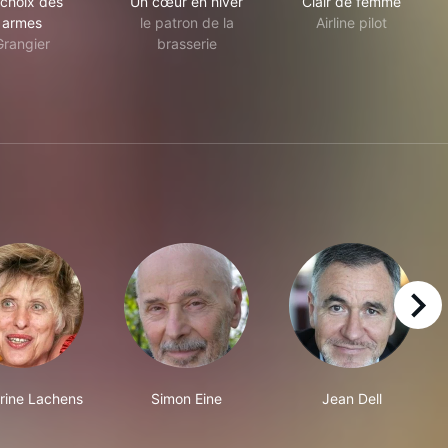
 choix des
Un cœur en hiver
Clair de femme
armes
le patron de la
Airline pilot
Grangier
brasserie
right
rine Lachens
Simon Eine
Jean Dell