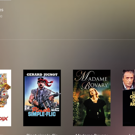
 hordes
es
ce
 Ripoux
Pinot simple-flic
Madame Bovary