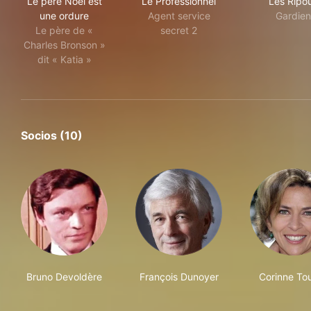
Le père Noël est
Le Professionnel
Les Ripo
une ordure
Agent service
Gardien
Le père de «
secret 2
Charles Bronson »
dit « Katia »
Socios (10)
Bruno Devoldère
François Dunoyer
Corinne To