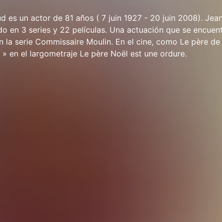
d es un actor de 81 años ( 7 juin 1927 - 20 juin 2008). Je
do en 3 series y 22 películas. Una actuación que se encuent
 la serie Commissaire Moulin. En el cine, como Le père de
a » en el largometraje Le père Noël est une ordure.