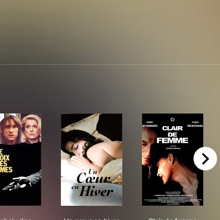
right
Le choix des armes
Un cœur en hiver
Clair de femm