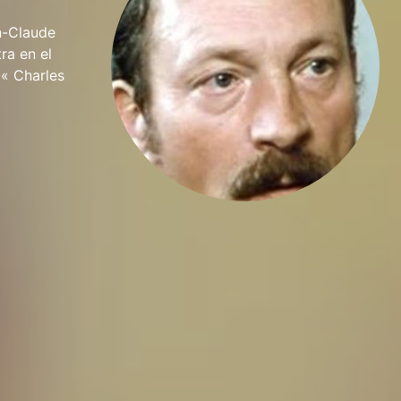
an-Claude
ra en el
 « Charles