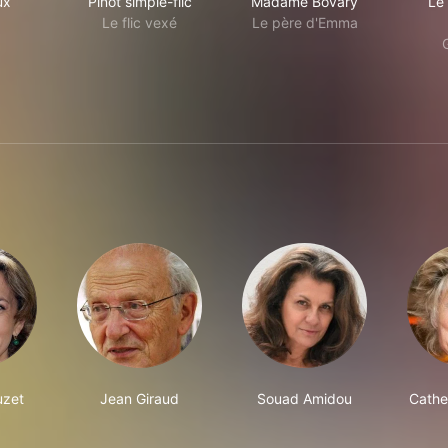
ux
Pinot simple-flic
Madame Bovary
Le
Le flic vexé
Le père d'Emma
uzet
Jean Giraud
Souad Amidou
Cathe