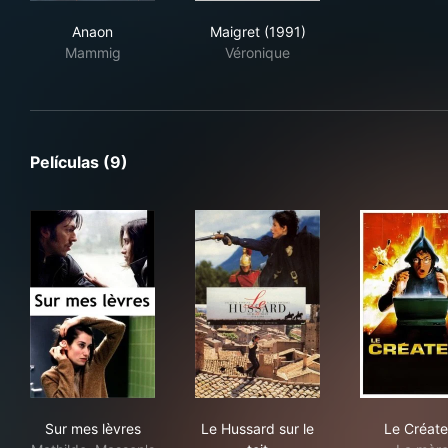
Anaon
Maigret (1991)
Anaon
Maigret (1991)
Mammig
Véronique
Películas (9)
Sur mes lèvres
Le Hussard sur le toit
Le 
Sur mes lèvres
Le Hussard sur le
Le Créate