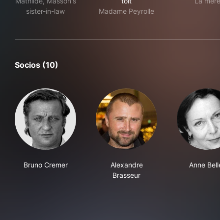
Mathilde, Masson's
toit
La mèr
sister-in-law
Madame Peyrolle
Socios (10)
Bruno Cremer
Alexandre
Anne Bell
Brasseur