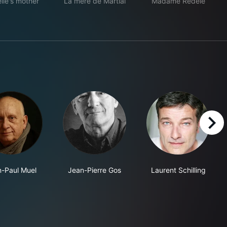
lle's mother
La mère de Martial
Madame Redele
right
-Paul Muel
Jean-Pierre Gos
Laurent Schilling