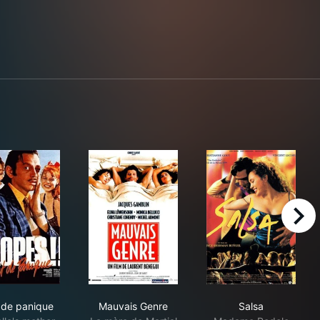
right
Vent de panique
Mauvais Genre
Salsa
 de panique
Mauvais Genre
Salsa