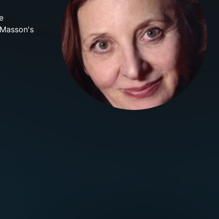
e
 Masson's