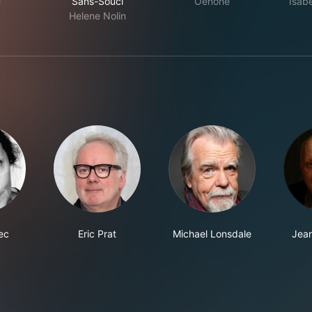
e
Sans-Souci
Oenone
Isabe
Helene Nolin
ec
Eric Prat
Michael Lonsdale
Jean