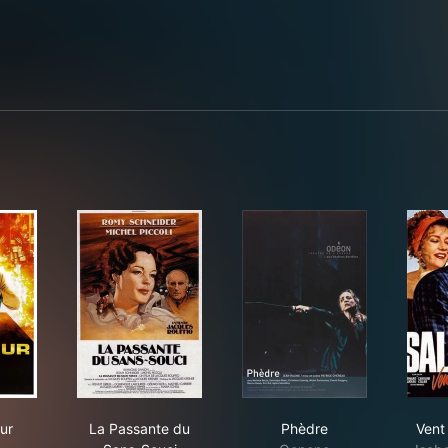
Créateur
La Passante du Sans-Souci
Phèdre
ur
La Passante du
Phèdre
Vent