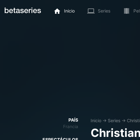
Inicio
Series
Pel
PAÍS
Inicio
→
Series
→
Chris
Francia
Christia
ESPECTÁCULOS