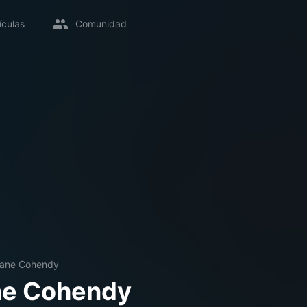
ículas
Comunidad
tiane Cohendy
ne Cohendy