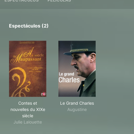
Espectáculos (2)
Contes et nouvelles du XIXe siècle
Le Grand Charles
Contes et
Le Grand Charles
nouvelles du XIXe
Augustine
siècle
Julie Lalouette