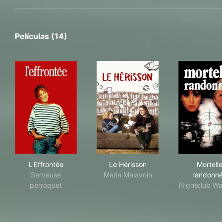
Películas (14)
L'Effrontée
Le Hérisson
Mor
L'Effrontée
Le Hérisson
Mortell
Serveuse
Maria Malavoin
randonn
perroquet
Nightclub Wa