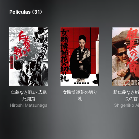
Películas (31)
仁義なき戦い 広島死闘篇
女賭博師花の切り札
新仁
仁義なき戦い 広島
女賭博師花の切り
新仁義なき戦
死闘篇
札
長の首
Hiroshi Matsunaga
Shigehiko A