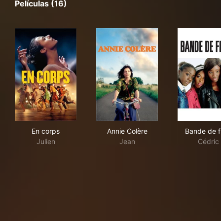
Películas (16)
En corps
Annie Colère
Band
En corps
Annie Colère
Bande de fi
Julien
Jean
Cédric