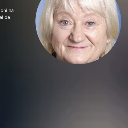
oni ha
el de