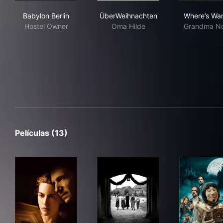
Babylon Berlin
ÜberWeihnachten
Whe
Babylon Berlin
ÜberWeihnachten
Where’s Wa
Hostel Owner
Oma Hilde
Grandma N
Películas (13)