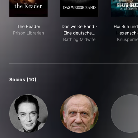
The Reader
Das weiße Band - Eine deuts
Hui
The Reader
Das weiße Band -
Hui Buh und
Prison Librarian
Eine deutsche…
Hexenschl
Bathing Midwife
Knusperh
Socios (10)