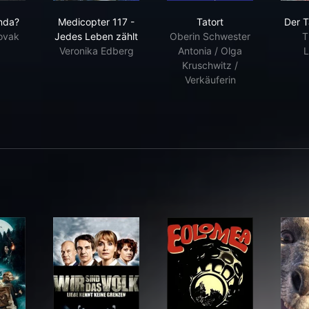
re’s Wanda?
Medicopter 117 - Jedes Leben zählt
Tatort
nda?
Medicopter 117 -
Tatort
Der T
ovak
Jedes Leben zählt
Oberin Schwester
T
Veronika Edberg
Antonia / Olga
L
Kruschwitz /
Verkäuferin