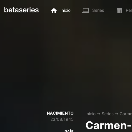
Inicio
Series
Pel
NACIMIENTO
Inicio
→
Series
→
Carme
23/08/1945
Carmen-
PAÍS