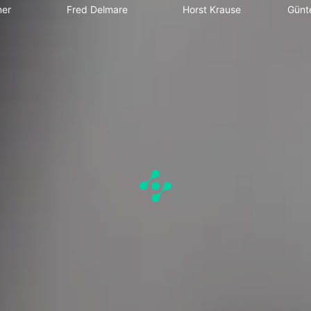
ner
Fred Delmare
Horst Krause
Günt