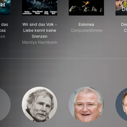
che Kindergeschichte
 Buh und das Hexenschloss
Wir sind das Volk - Liebe kennt keine Grenzen
Eolomea
 das
Wir sind das Volk -
Eolomea
Die
oss
Liebe kennt keine
Computerstimme
C
exe
Grenzen
Mandys Nachbarin