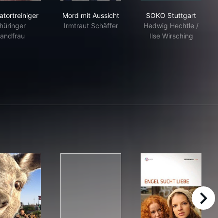
Der Tatortreiniger
Mord mit Aussicht
SOKO Stuttgar
atortreiniger
Mord mit Aussicht
SOKO Stuttgart
hüringer
Irmtraut Schäffer
Hedwig Hechtle /
andfrau
Ilse Wirsching
right