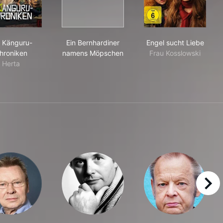
Die Känguru-Chroniken
Ein Bernhardiner namens Möpschen
Engel sucht Li
 Känguru-
Ein Bernhardiner
Engel sucht Liebe
hroniken
namens Möpschen
Frau Kosslowski
Herta
right